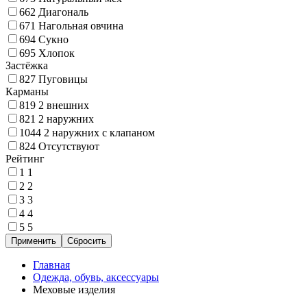
662
Диагональ
671
Нагольная овчина
694
Сукно
695
Хлопок
Застёжка
827
Пуговицы
Карманы
819
2 внешних
821
2 наружних
1044
2 наружних с клапаном
824
Отсутствуют
Рейтинг
1
1
2
2
3
3
4
4
5
5
Главная
Одежда, обувь, аксессуары
Меховые изделия