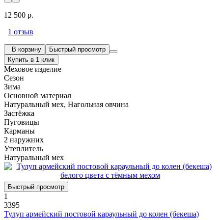
12 500 р.
1 отзыв
В корзину
Быстрый просмотр
Купить в 1 клик
Меховое изделие
Сезон
Зима
Основной материал
Натуральный мех, Нагольная овчина
Застёжка
Пуговицы
Карманы
2 наружних
Утеплитель
Натуральный мех
Быстрый просмотр
1
3395
Тулуп армейский постовой караульный до колен (бекеша)