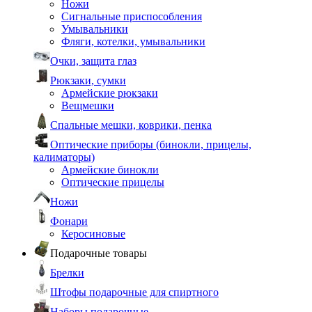
Ножи
Сигнальные приспособления
Умывальники
Фляги, котелки, умывальники
Очки, защита глаз
Рюкзаки, сумки
Армейские рюкзаки
Вещмешки
Спальные мешки, коврики, пенка
Оптические приборы (бинокли, прицелы,
калиматоры)
Армейские бинокли
Оптические прицелы
Ножи
Фонари
Керосиновые
Подарочные товары
Брелки
Штофы подарочные для спиртного
Наборы подарочные