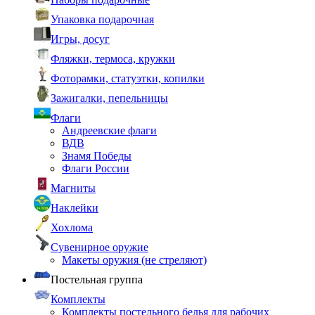
Упаковка подарочная
Игры, досуг
Фляжки, термоса, кружки
Фоторамки, статуэтки, копилки
Зажигалки, пепельницы
Флаги
Андреевские флаги
ВДВ
Знамя Победы
Флаги России
Магниты
Наклейки
Хохлома
Сувенирное оружие
Макеты оружия (не стреляют)
Постельная группа
Комплекты
Комплекты постельного белья для рабочих