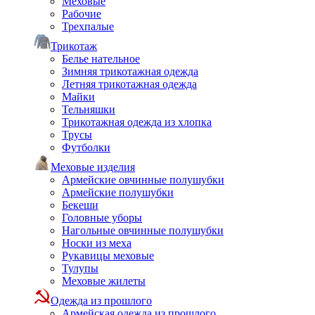
Меховые
Рабочие
Трехпалые
Трикотаж
Белье нательное
Зимняя трикотажная одежда
Летняя трикотажная одежда
Майки
Тельняшки
Трикотажная одежда из хлопка
Трусы
Футболки
Меховые изделия
Армейские овчинные полушубки
Армейские полушубки
Бекеши
Головные уборы
Нагольные овчинные полушубки
Носки из меха
Рукавицы меховые
Тулупы
Меховые жилеты
Одежда из прошлого
Армейская одежда из прошлого