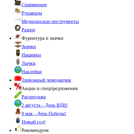
Снаряжение
Рукавицы
Медицинские инструменты
Разное
Фурнитура и значки
Значки
Нашивки
Лычки
Наклейки
Тревожный чемоданчик
Акции и спецпредложения
Распродажа
2 августа – День ВДВ!
9 мая – День Победы!
Новый год!
Рекомендуем