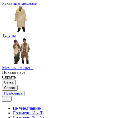
Рукавицы меховые
Тулупы
Меховые жилеты
Показать все
Скрыть
Сетка
Список
Прайс-лист
По умолчанию
По имени (A - Я)
По имени (Я - A)