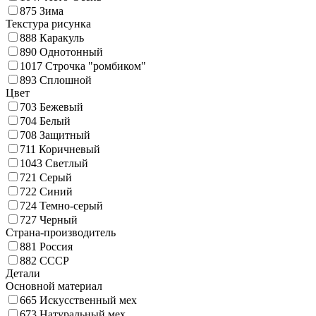
875
Зима
Текстура рисунка
888
Каракуль
890
Однотонный
1017
Строчка "ромбиком"
893
Сплошной
Цвет
703
Бежевый
704
Белый
708
Защитный
711
Коричневый
1043
Светлый
721
Серый
722
Синий
724
Темно-серый
727
Черный
Страна-производитель
881
Россия
882
СССР
Детали
Основной материал
665
Искусственный мех
673
Натуральный мех