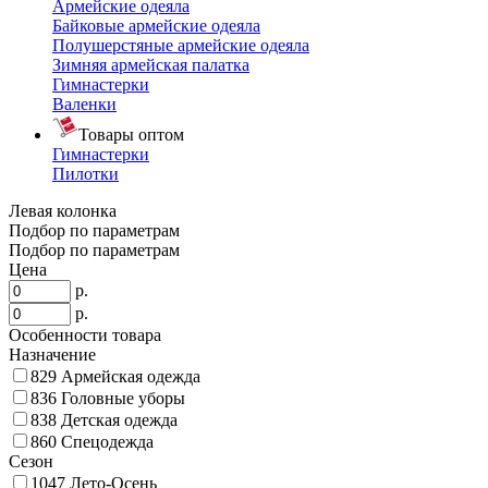
Армейские одеяла
Байковые армейские одеяла
Полушерстяные армейские одеяла
Зимняя армейская палатка
Гимнастерки
Валенки
Товары оптом
Гимнастерки
Пилотки
Левая колонка
Подбор по параметрам
Подбор по параметрам
Цена
р.
р.
Особенности товара
Назначение
829
Армейская одежда
836
Головные уборы
838
Детская одежда
860
Спецодежда
Сезон
1047
Лето-Осень