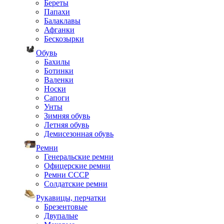
Береты
Папахи
Балаклавы
Афганки
Бескозырки
Обувь
Бахилы
Ботинки
Валенки
Носки
Сапоги
Унты
Зимняя обувь
Летняя обувь
Демисезонная обувь
Ремни
Генеральские ремни
Офицерские ремни
Ремни СССР
Солдатские ремни
Рукавицы, перчатки
Брезентовые
Двупалые