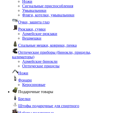
Ножи
Сигнальные приспособления
Умывальники
Фляги, котелки, умывальники
Очки, защита глаз
Рюкзаки, сумки
Армейские рюкзаки
Вещмешки
Спальные мешки, коврики, пенка
Оптические приборы (бинокли, прицелы,
калиматоры)
Армейские бинокли
Оптические прицелы
Ножи
Фонари
Керосиновые
Подарочные товары
Брелки
Штофы подарочные для спиртного
Наборы подарочные