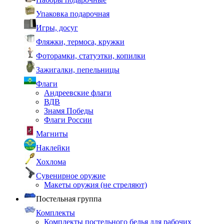
Упаковка подарочная
Игры, досуг
Фляжки, термоса, кружки
Фоторамки, статуэтки, копилки
Зажигалки, пепельницы
Флаги
Андреевские флаги
ВДВ
Знамя Победы
Флаги России
Магниты
Наклейки
Хохлома
Сувенирное оружие
Макеты оружия (не стреляют)
Постельная группа
Комплекты
Комплекты постельного белья для рабочих