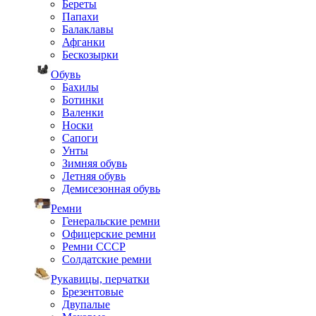
Береты
Папахи
Балаклавы
Афганки
Бескозырки
Обувь
Бахилы
Ботинки
Валенки
Носки
Сапоги
Унты
Зимняя обувь
Летняя обувь
Демисезонная обувь
Ремни
Генеральские ремни
Офицерские ремни
Ремни СССР
Солдатские ремни
Рукавицы, перчатки
Брезентовые
Двупалые