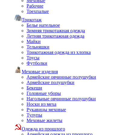
Меховые
Рабочие
Трехпалые
Трикотаж
Белье нательное
Зимняя трикотажная одежда
Летняя трикотажная одежда
Майки
Тельняшки
Трикотажная одежда из хлопка
Трусы
Футболки
Меховые изделия
Армейские овчинные полушубки
Армейские полушубки
Бекеши
Головные уборы
Нагольные овчинные полушубки
Носки из меха
Рукавицы меховые
Тулупы
Меховые жилеты
Одежда из прошлого
Армейская одежда из прошлого