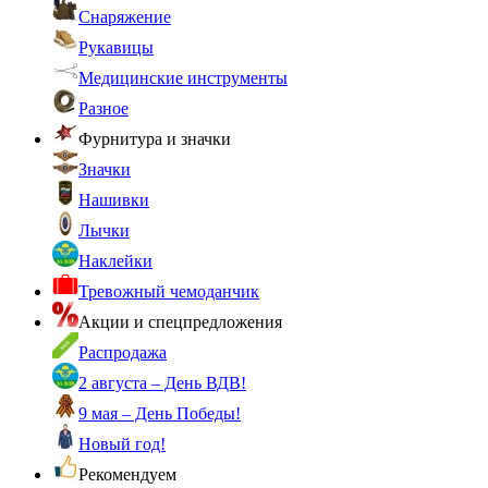
Снаряжение
Рукавицы
Медицинские инструменты
Разное
Фурнитура и значки
Значки
Нашивки
Лычки
Наклейки
Тревожный чемоданчик
Акции и спецпредложения
Распродажа
2 августа – День ВДВ!
9 мая – День Победы!
Новый год!
Рекомендуем