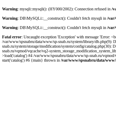
Warning
: mysqli::mysqli(): (HY000/2002): Connection refused in
/v
Warning
: DB\MySQLi::__construct(): Couldn't fetch mysqli in
/var
Warning
: DB\MySQLi::__construct(): Couldn't fetch mysqli in
/var
Fatal error
: Uncaught exception 'Exception' with message 'Error: <b
/var/www/spsnabru/data/www/sp-snab.ru/system/library/db.php(9): 
snab.ru/system/storage/modification/system/config/catalog.php(30): 
snab.ru/vqmod/vqcache/vq2-system_storage_modification_system_libr
>load('catalog') #4 /var/www/spsnabru/data/www/sp-snab.ru/vqmod/v
start('catalog') #6 {main} thrown in
/var/www/spsnabru/data/www/s