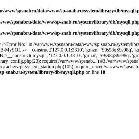
ar/www/spsnabru/data/www/sp-snab.ru/system/library/db/mysqli.
/www/spsnabru/data/www/sp-snab.ru/system/library/db/mysqli.ph
/www/spsnabru/data/www/sp-snab.ru/system/library/db/mysqli.ph
r />Error No: ' in /var/www/spsnabru/data/www/sp-snab.ru/system/libra
DB\MySQLi->__construct('127.0.0.1:3310', 'grnzn', 'S9s98qS9s98q', 
DB->__construct('mysqli', '127.0.0.1:3310', 'grnzn', 'S9s98qS9s98q', 
ary_config.php(23): require('/var/www/spsnab...') #3 /var/www/spsn
qcache/vq2-system_startup.php(105): require_once('/var/www/spsnab.
p-snab.ru/system/library/db/mysqli.php
on line
10