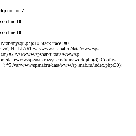
php
on line
7
p
on line
10
p
on line
10
ry/db/mysqli.php:10 Stack trace: #0
'grnzn', NULL) #1 /var/www/spsnabru/data/www/sp-
'grnzn') #2 /var/www/spsnabru/data/www/sp-
abru/data/www/sp-snab.ru/system/framework.php(8): Config-
..') #5 /var/www/spsnabru/data/www/sp-snab.ru/index.php(30):