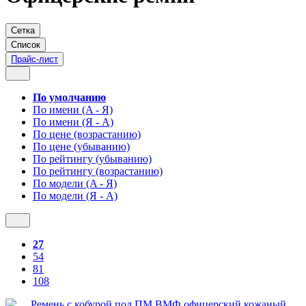
Сетка
Список
Прайс-лист
По умолчанию
По имени (A - Я)
По имени (Я - A)
По цене (возрастанию)
По цене (убыванию)
По рейтингу (убыванию)
По рейтингу (возрастанию)
По модели (A - Я)
По модели (Я - A)
27
54
81
108