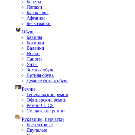
Береты
Папахи
Балаклавы
Афганки
Бескозырки
Обувь
Бахилы
Ботинки
Валенки
Носки
Сапоги
Унты
Зимняя обувь
Летняя обувь
Демисезонная обувь
Ремни
Генеральские ремни
Офицерские ремни
Ремни СССР
Солдатские ремни
Рукавицы, перчатки
Брезентовые
Двупалые