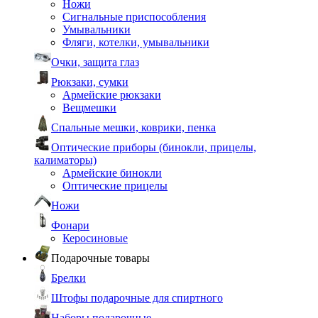
Ножи
Сигнальные приспособления
Умывальники
Фляги, котелки, умывальники
Очки, защита глаз
Рюкзаки, сумки
Армейские рюкзаки
Вещмешки
Спальные мешки, коврики, пенка
Оптические приборы (бинокли, прицелы,
калиматоры)
Армейские бинокли
Оптические прицелы
Ножи
Фонари
Керосиновые
Подарочные товары
Брелки
Штофы подарочные для спиртного
Наборы подарочные