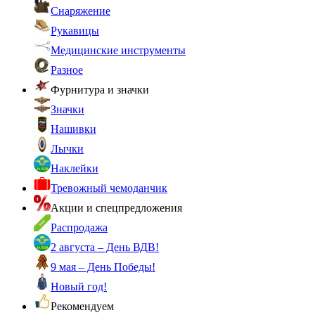
Снаряжение
Рукавицы
Медицинские инструменты
Разное
Фурнитура и значки
Значки
Нашивки
Лычки
Наклейки
Тревожный чемоданчик
Акции и спецпредложения
Распродажа
2 августа – День ВДВ!
9 мая – День Победы!
Новый год!
Рекомендуем