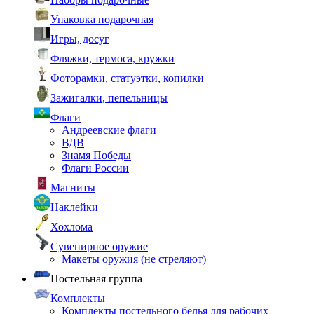
Упаковка подарочная
Игры, досуг
Фляжки, термоса, кружки
Фоторамки, статуэтки, копилки
Зажигалки, пепельницы
Флаги
Андреевские флаги
ВДВ
Знамя Победы
Флаги России
Магниты
Наклейки
Хохлома
Сувенирное оружие
Макеты оружия (не стреляют)
Постельная группа
Комплекты
Комплекты постельного белья для рабочих