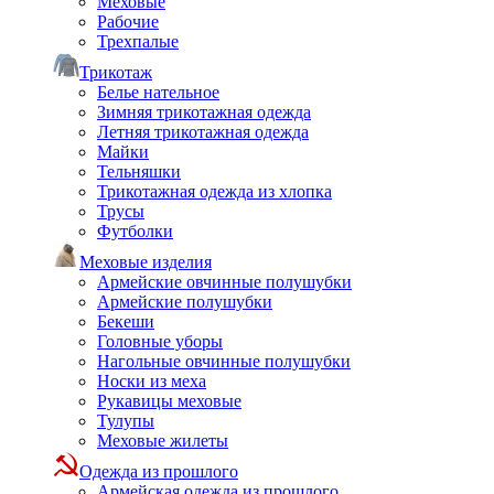
Меховые
Рабочие
Трехпалые
Трикотаж
Белье нательное
Зимняя трикотажная одежда
Летняя трикотажная одежда
Майки
Тельняшки
Трикотажная одежда из хлопка
Трусы
Футболки
Меховые изделия
Армейские овчинные полушубки
Армейские полушубки
Бекеши
Головные уборы
Нагольные овчинные полушубки
Носки из меха
Рукавицы меховые
Тулупы
Меховые жилеты
Одежда из прошлого
Армейская одежда из прошлого