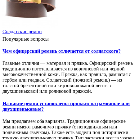
Солдатские ремни
Популярные вопросы
Чем офицерский ремень отличается от солдатского?
Главные отличия — материал и пряжка. Офицерский ремень
традиционно изготавливается из коричневой или черной
высококачественной кожи. Пряжка, как правило, рамчатая с
гербом или гладкая. Солдатский (поясной ремень) — из
толстой брезентовой или кирзово-кожаной ленты с
двухшпеньковой или роликовой пряжкой.
На какие ремни установлены пряжки: на рамочные или
двухшпеньковые?
Мы предлагаем оба варианта. Традиционные офицерские
ремни имеют рамочную пряжку (с неподвижным или
подвижным язычком). Также есть модели под исторически
точную двухшпеньковую пряжку. Тип застежки всегда указан