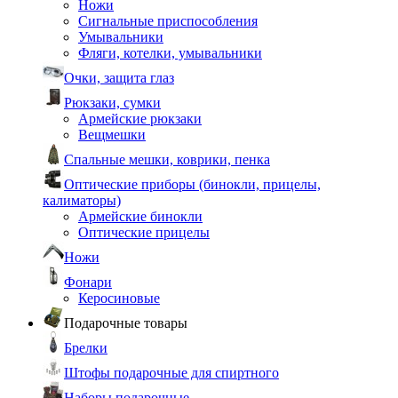
Ножи
Сигнальные приспособления
Умывальники
Фляги, котелки, умывальники
Очки, защита глаз
Рюкзаки, сумки
Армейские рюкзаки
Вещмешки
Спальные мешки, коврики, пенка
Оптические приборы (бинокли, прицелы,
калиматоры)
Армейские бинокли
Оптические прицелы
Ножи
Фонари
Керосиновые
Подарочные товары
Брелки
Штофы подарочные для спиртного
Наборы подарочные