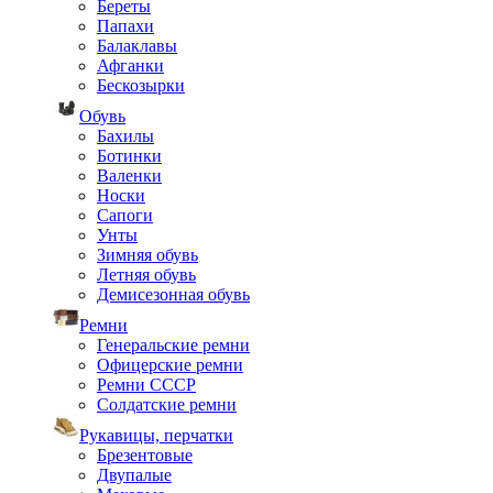
Береты
Папахи
Балаклавы
Афганки
Бескозырки
Обувь
Бахилы
Ботинки
Валенки
Носки
Сапоги
Унты
Зимняя обувь
Летняя обувь
Демисезонная обувь
Ремни
Генеральские ремни
Офицерские ремни
Ремни СССР
Солдатские ремни
Рукавицы, перчатки
Брезентовые
Двупалые