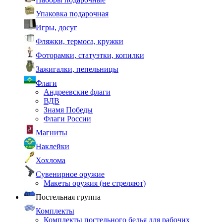
Упаковка подарочная
Игры, досуг
Фляжки, термоса, кружки
Фоторамки, статуэтки, копилки
Зажигалки, пепельницы
Флаги
Андреевские флаги
ВДВ
Знамя Победы
Флаги России
Магниты
Наклейки
Хохлома
Сувенирное оружие
Макеты оружия (не стреляют)
Постельная группа
Комплекты
Комплекты постельного белья для рабочих