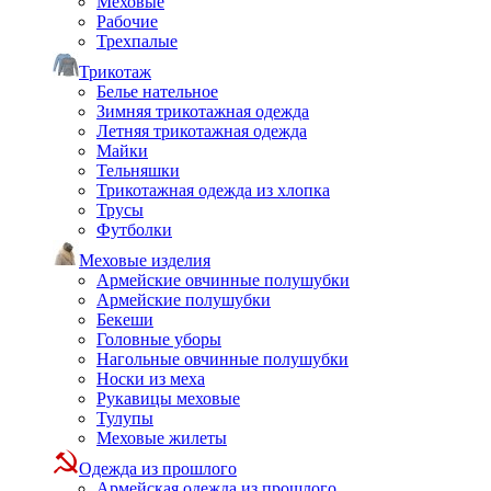
Меховые
Рабочие
Трехпалые
Трикотаж
Белье нательное
Зимняя трикотажная одежда
Летняя трикотажная одежда
Майки
Тельняшки
Трикотажная одежда из хлопка
Трусы
Футболки
Меховые изделия
Армейские овчинные полушубки
Армейские полушубки
Бекеши
Головные уборы
Нагольные овчинные полушубки
Носки из меха
Рукавицы меховые
Тулупы
Меховые жилеты
Одежда из прошлого
Армейская одежда из прошлого