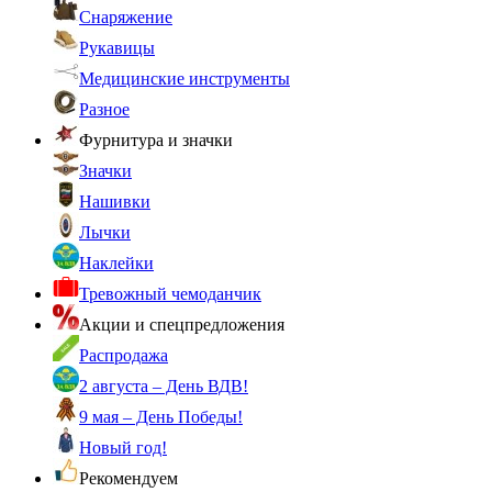
Снаряжение
Рукавицы
Медицинские инструменты
Разное
Фурнитура и значки
Значки
Нашивки
Лычки
Наклейки
Тревожный чемоданчик
Акции и спецпредложения
Распродажа
2 августа – День ВДВ!
9 мая – День Победы!
Новый год!
Рекомендуем