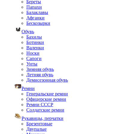
Береты
Папахи
Балаклавы
Афганки
Бескозырки
Обувь
Бахилы
Ботинки
Валенки
Носки
Сапоги
Унты
Зимняя обувь
Летняя обувь
Демисезонная обувь
Ремни
Генеральские ремни
Офицерские ремни
Ремни СССР
Солдатские ремни
Рукавицы, перчатки
Брезентовые
Двупалые