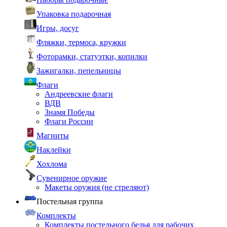
Упаковка подарочная
Игры, досуг
Фляжки, термоса, кружки
Фоторамки, статуэтки, копилки
Зажигалки, пепельницы
Флаги
Андреевские флаги
ВДВ
Знамя Победы
Флаги России
Магниты
Наклейки
Хохлома
Сувенирное оружие
Макеты оружия (не стреляют)
Постельная группа
Комплекты
Комплекты постельного белья для рабочих