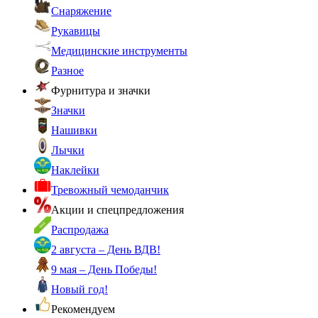
Снаряжение
Рукавицы
Медицинские инструменты
Разное
Фурнитура и значки
Значки
Нашивки
Лычки
Наклейки
Тревожный чемоданчик
Акции и спецпредложения
Распродажа
2 августа – День ВДВ!
9 мая – День Победы!
Новый год!
Рекомендуем