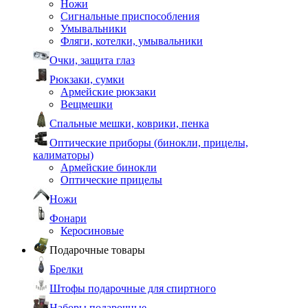
Ножи
Сигнальные приспособления
Умывальники
Фляги, котелки, умывальники
Очки, защита глаз
Рюкзаки, сумки
Армейские рюкзаки
Вещмешки
Спальные мешки, коврики, пенка
Оптические приборы (бинокли, прицелы,
калиматоры)
Армейские бинокли
Оптические прицелы
Ножи
Фонари
Керосиновые
Подарочные товары
Брелки
Штофы подарочные для спиртного
Наборы подарочные