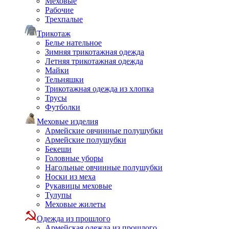
Меховые
Рабочие
Трехпалые
Трикотаж
Белье нательное
Зимняя трикотажная одежда
Летняя трикотажная одежда
Майки
Тельняшки
Трикотажная одежда из хлопка
Трусы
Футболки
Меховые изделия
Армейские овчинные полушубки
Армейские полушубки
Бекеши
Головные уборы
Нагольные овчинные полушубки
Носки из меха
Рукавицы меховые
Тулупы
Меховые жилеты
Одежда из прошлого
Армейская одежда из прошлого