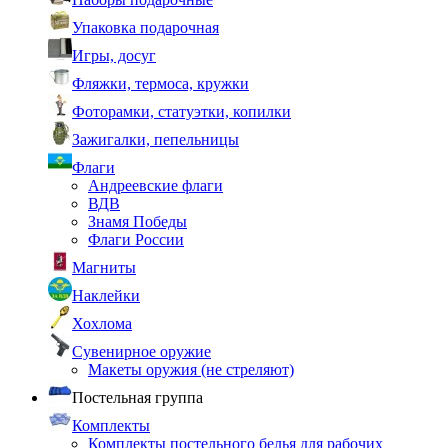
Упаковка подарочная
Игры, досуг
Фляжки, термоса, кружки
Фоторамки, статуэтки, копилки
Зажигалки, пепельницы
Флаги
Андреевские флаги
ВДВ
Знамя Победы
Флаги России
Магниты
Наклейки
Хохлома
Сувенирное оружие
Макеты оружия (не стреляют)
Постельная группа
Комплекты
Комплекты постельного белья для рабочих