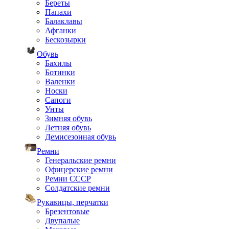
Береты
Папахи
Балаклавы
Афганки
Бескозырки
Обувь
Бахилы
Ботинки
Валенки
Носки
Сапоги
Унты
Зимняя обувь
Летняя обувь
Демисезонная обувь
Ремни
Генеральские ремни
Офицерские ремни
Ремни СССР
Солдатские ремни
Рукавицы, перчатки
Брезентовые
Двупалые