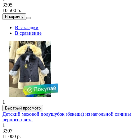
3395
10 500 р.
В корзину
В закладки
В сравнение
1
Быстрый просмотр
Детский меховой полушубок (бекеша) из нагольной овчины
черного цвета
1
3397
11 000 р.