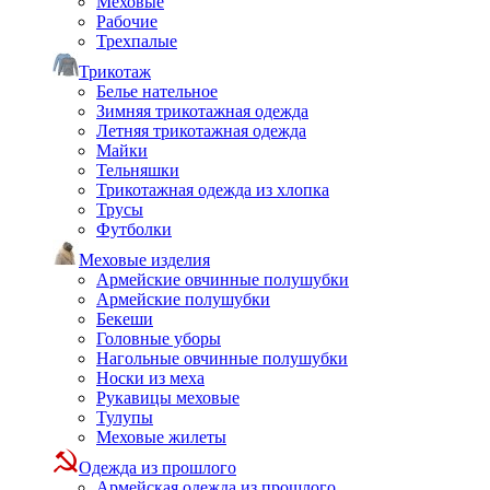
Меховые
Рабочие
Трехпалые
Трикотаж
Белье нательное
Зимняя трикотажная одежда
Летняя трикотажная одежда
Майки
Тельняшки
Трикотажная одежда из хлопка
Трусы
Футболки
Меховые изделия
Армейские овчинные полушубки
Армейские полушубки
Бекеши
Головные уборы
Нагольные овчинные полушубки
Носки из меха
Рукавицы меховые
Тулупы
Меховые жилеты
Одежда из прошлого
Армейская одежда из прошлого