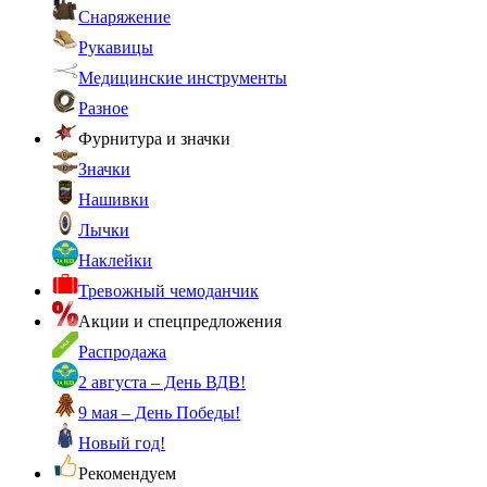
Снаряжение
Рукавицы
Медицинские инструменты
Разное
Фурнитура и значки
Значки
Нашивки
Лычки
Наклейки
Тревожный чемоданчик
Акции и спецпредложения
Распродажа
2 августа – День ВДВ!
9 мая – День Победы!
Новый год!
Рекомендуем